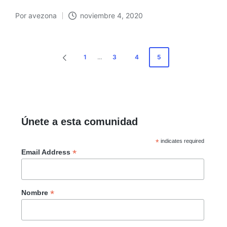
Por
avezona
noviembre 4, 2020
Publicado
por
Paginación
1
…
3
4
5
PÁGINA
de
ANTERIOR
entradas
Únete a esta comunidad
*
indicates required
*
Email Address
*
Nombre