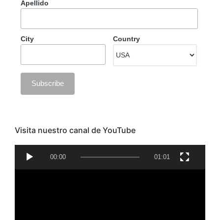
Apellido
City
Country
Visita nuestro canal de YouTube
R
00:00
01:01
e
p
r
o
d