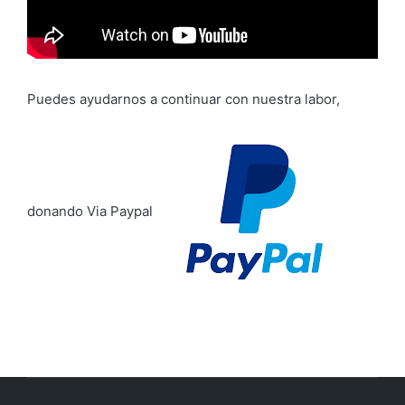
u
c
t
o
r
Puedes ayudarnos a continuar con nuestra labor,
d
e
v
í
donando Via Paypal
d
e
o