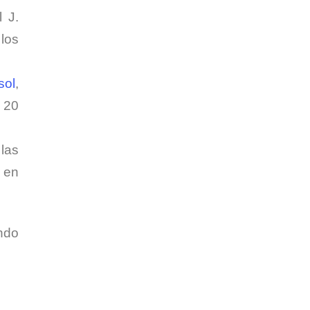
 J.
 los
sol
,
 20
 las
 en
ndo