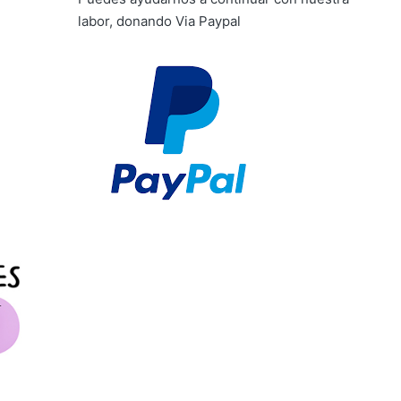
d
labor, donando Via Paypal
e
v
í
d
e
o